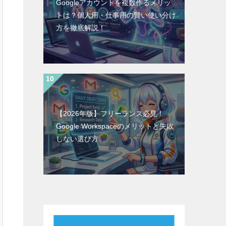
Googleアカウントを複数作るメリッ
トは？個人用・仕事用の賢い使い分け
方を徹底解説！
【2026年版】フリーランス必見！
Google Workspaceのメリットと失敗
しない選び方