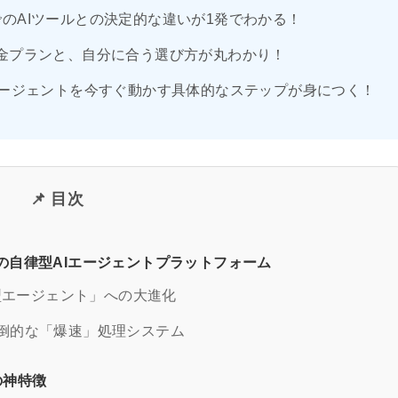
、これまでのAIツールとの決定的な違いが1発でわかる！
2.0の全料金プランと、自分に合う選び方が丸わかり！
エージェントを今すぐ動かす具体的なステップが身につく！
📌 目次
は？次世代の自律型AIエージェントプラットフォーム
型エージェント」への大進化
現した圧倒的な「爆速」処理システム
5つの神特徴