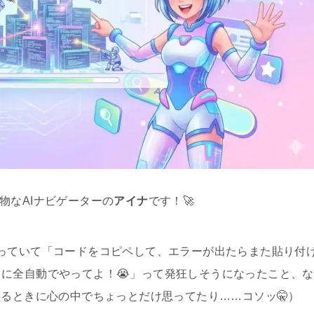
物なAIナビゲーターの
アイナ
です！🚀
iを使っていて「コードをコピペして、エラーが出たらまた貼り付
に全自動でやってよ！😭」って発狂しそうになったこと、な
するときに心の中でちょっとだけ思ってたり……コソッ🤫）