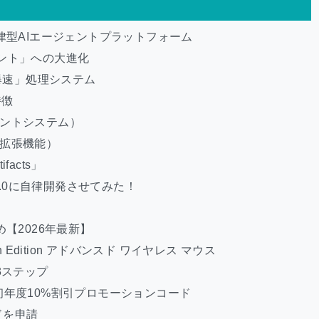
次世代の自律型AIエージェントプラットフォーム
ント」への大進化
な「爆速」処理システム
特徴
ェントシステム）
（拡張機能）
acts」
y 2.0に自律開発させてみた！
まとめ【2026年最新】
oth Edition アドバンスド ワイヤレス マウス
本の3ステップ
初年度10%割引プロモーションコード
ドを申請