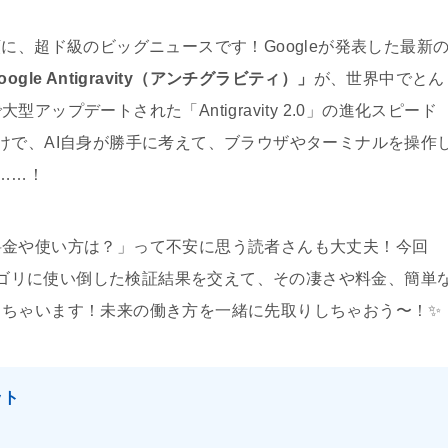
に、超ド級のビッグニュースです！Googleが発表した最新
oogle Antigravity（アンチグラビティ）」
が、世界中でとん
ップデートされた「Antigravity 2.0」の進化スピード
けで、AI自身が勝手に考えて、ブラウザやターミナルを操作
……！
料金や使い方は？」って不安に思う読者さんも大丈夫！今回
.0をゴリゴリに使い倒した検証結果を交えて、その凄さや料金、簡単
しちゃいます！未来の働き方を一緒に先取りしちゃおう〜！✨
ット