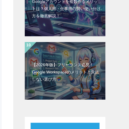
Googleアカウントを複数作るメリッ
トは？個人用・仕事用の賢い使い分け
方を徹底解説！
【2026年版】フリーランス必見！
Google Workspaceのメリットと失敗
しない選び方