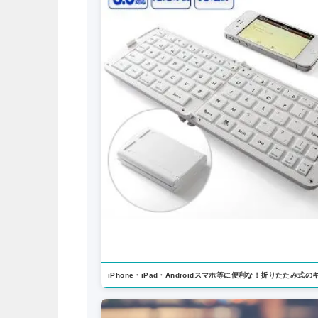
iPhone・iPad・Androidスマホ等に便利な！折りたたみ式