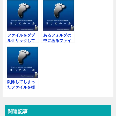
ファイルをダブ
あるフォルダの
ルクリックして
中にあるファイ
も、ソフトが起
ルのサイズの合
動しなくなった
計と、フォルダ
のですが……
全体が占めてい
る容量とが、違
っていることが
あるようなので
すが……
削除してしまっ
たファイルを復
活させるのに、
知り合いに聞く
と「ごみ箱から
拾い上げればい
関連記事
い」と言われま