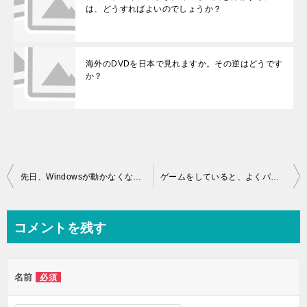
は、どうすればよいのでしょうか？
海外のDVDを日本で見れますか。その逆はどうです
か？
投稿ナビゲーション
先日、Windowsが動かなくなってしまい、仕方なく電源を無理矢理切って再起動しました。それ以来、画面の表示がやけに大きくなってしまい、見づらくて困っています。どうすれば元に戻せるのでしょうか。
ゲームをしていると、よくパソコンが止まってしまいます。ゲーム以外ではこんな事はないのですが……
コメントを残す
名前
必須