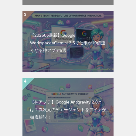
【202605最新】Google
Workspace×Gemini 3.5で仕事が10倍速
くなる神アプデ5選
【神アプデ】Google Antigravity 2.0と
は？異次元のAIエージェントをアイナが
徹底解説！