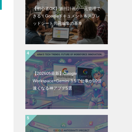
【初心者OK】旅行計画が一元管理で
きる！Googleドキュメント＆スプレ
ッドシート共同編集の基本
【202605最新】Google
Workspace×Gemini 3.5で仕事が10倍
速くなる神アプデ5選