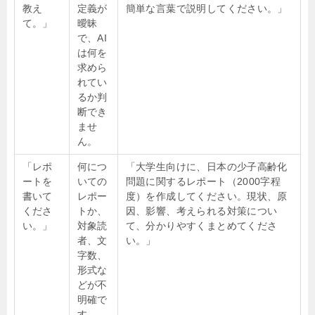
教え
定義が
簡単な言葉で説明してください。」
て。」
曖昧
で、AI
は何を
求めら
れてい
るか判
断でき
ませ
ん。
「レポ
何につ
「大学生向けに、日本の少子高齢化
ートを
いての
問題に関するレポート（2000字程
書いて
レポー
度）を作成してください。現状、原
くださ
トか、
因、影響、考えられる対策につい
い。」
対象読
て、分かりやすくまとめてくださ
者、文
い。」
字数、
形式な
どが不
明確で
す。