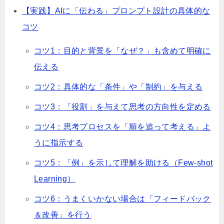
【実践】AIに「伝わる」プロンプト設計の具体的な
コツ
コツ1：目的と背景を「なぜ？」も含めて明確に
伝える
コツ2：具体的な「条件」や「制約」を与える
コツ3：「役割」を与えて思考の方向性を定める
コツ4：思考プロセスを「順を追って考える」よ
うに指示する
コツ5：「例」を示して理解を助ける（Few-shot
Learning）
コツ6：うまくいかない場合は「フィードバック
＆改善」を行う