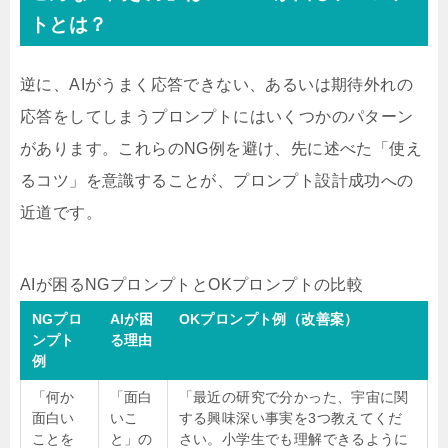
トとは？
逆に、AIがうまく応答できない、あるいは期待外れの
応答をしてしまうプロンプトにはいくつかのパターン
があります。これらのNG例を避け、先に述べた「使え
るコツ」を意識することが、プロンプト設計成功への
近道です。
AIが困るNGプロンプトとOKプロンプトの比較
NGプロ
AIが困
OKプロンプト例（改善案）
ンプト
る理由
例
「何か
「面白
「最近の研究で分かった、宇宙に関
面白い
いこ
する興味深い事実を3つ教えてくだ
ことを
と」の
さい。小学生でも理解できるように