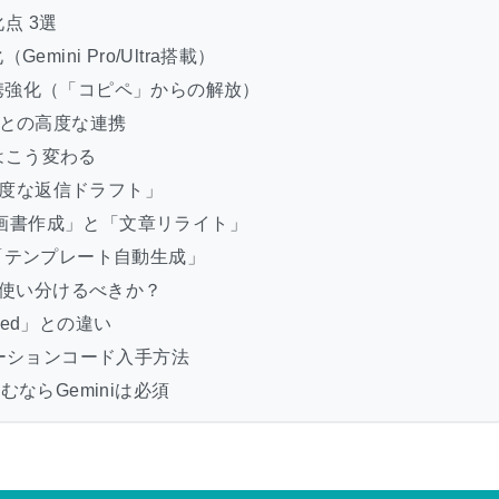
点 3選
ini Pro/Ultra搭載）
携強化（「コピペ」からの解放）
l）との高度な連携
務はこう変わる
高精度な返信ドラフト」
の企画書作成」と「文章リライト」
「テンプレート自動生成」
とどう使い分けるべきか？
ced」との違い
ーションコード入手方法
ならGeminiは必須