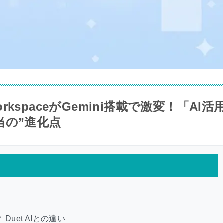
orkspaceがGemini搭載で激変！「AI活
当の”進化点
は？ Duet AIとの違い