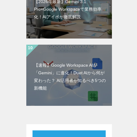
【2026年最新】Gemini 3.1
Pro×Google Workspaceで業務効率
化！AIアイポが徹底解説
【速報】Google Workspace AIが
「Gemini」に進化！Duet AIから何が
変わった？ AI活用者が知るべき5つの
新機能