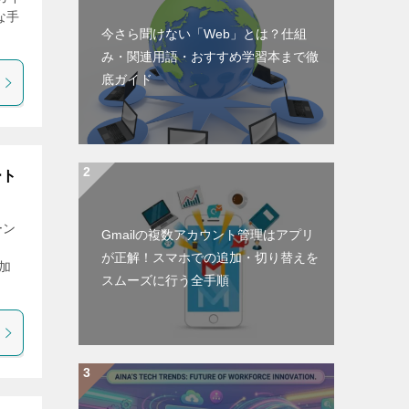
な手
今さら聞けない「Web」とは？仕組
み・関連用語・おすすめ学習本まで徹
底ガイド
ート
ーン
Gmailの複数アカウント管理はアプリ
ス
が正解！スマホでの追加・切り替えを
加
スムーズに行う全手順