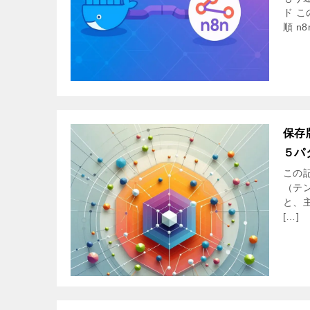
ド こ
順 n8
保存
５パ
この
（テ
と、
[…]