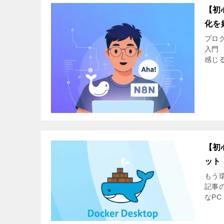
【初心
化を
プログ
入門
感じる
【初
ット
もう環
記事の
なPC