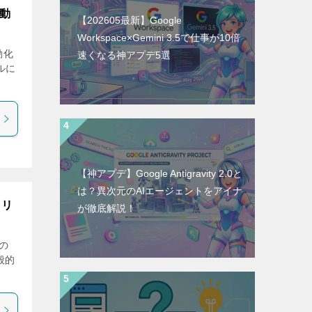
自動
【202605最新】Google
Workspace×Gemini 3.5で仕事が10倍
動化
速くなる神アプデ5選
ルに
【神アプデ】Google Antigravity 2.0と
は？異次元のAIエージェントをアイナ
メリ
が徹底解説！
この
般的