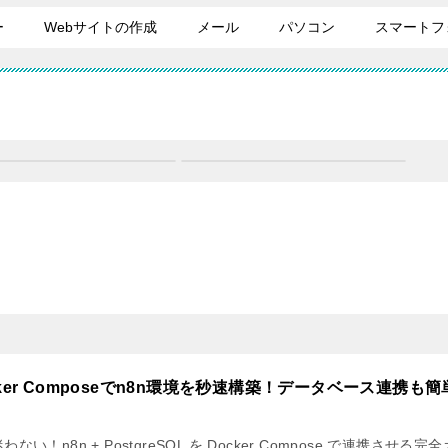
ー
Webサイトの作成
メール
パソコン
スマートフ
cker Composeでn8n環境を秒速構築！データベース連携も簡
わない！n8n + PostgreSQL を Docker Compose で連携させる完