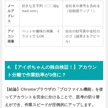
メー
好きな文字列（〇〇@g
会社名や屋号を含める
ルア
mail.com）
（信頼感アップ！）
ドレ
ス
アイ
ペットや趣味の画像、イ
自分の顔写真や会社の
コン
ラストでもOK
ロゴ（誠実さをアピー
画像
ル）
4. 【アイポちゃんの独自検証！】アカウン
ト分離で作業効率が3倍に？
【結論】Chromeブラウザの「プロファイル機能」を使
ってアカウントを完全に分けることで、思考の切り替
えができ、作業スピードが圧倒的にアップします。