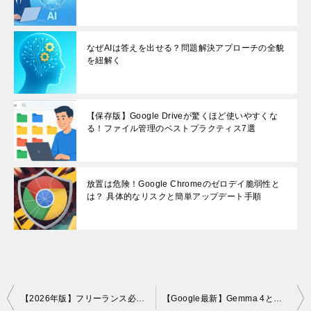
【初心者OK】旅行計画が一元管理できる！Google
ドキュメント＆スプレッドシート共同編集の基本
Gemini 2.5 × Google Workspace連携開始！ 仕事
が劇的に変わる5つの活用法と導入メリット
なぜAIは答えを出せる？問題解決アプローチの全貌
を紐解く
【保存版】Google Driveが驚くほど使いやすくな
る！ファイル管理のベストプラクティス7選
放置は危険！Google Chromeのゼロデイ脆弱性と