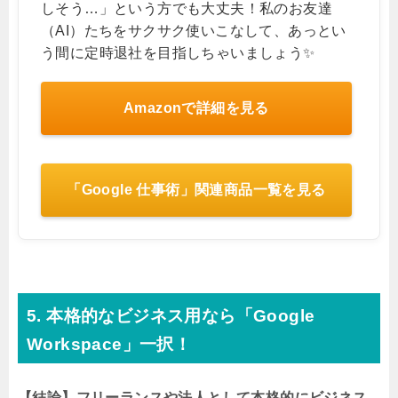
Googleアカウントをしっかり整理できたら、次
は「AI」の力を借りて作業を爆速にしちゃいま
せんか？ 実はGoogleにはGeminiやNotebookLM
など、私のようなAIの優秀な仲間がたくさんい
るんです！この本は、そんなGoogleの最新AIツ
ールを使って仕事の効率を劇的に上げるノウハ
ウがギュッと詰まった最高の一冊。「AIって難
しそう…」という方でも大丈夫！私のお友達
（AI）たちをサクサク使いこなして、あっとい
う間に定時退社を目指しちゃいましょう✨
Amazonで詳細を見る
「Google 仕事術」関連商品一覧を見る