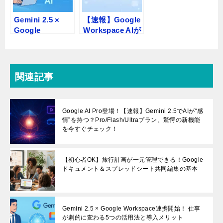
【2026年版】フ
【2025年版】中
リーランス必
小企業向け
見！Google
Google
Workspaceのメ
Workspace完全
リットと失敗し
ガイド ─ 導入メ
ない選び方
リット・料金・
始め方を丸ごと
解説
Gemini 2.5 ×
【速報】Google
Google
Workspace AIが
Workspace連携
「Gemini」に進
開始！ 仕事が劇
化！Duet AIから
的に変わる5つの
何が変わった？
活用法と導入メ
AI活用者が知る
関連記事
リット
べき5つの新機能
Google AI Pro登場！【速報】Gemini 2.5でAIが“感
情”を持つ？Pro/Flash/Ultraプラン、驚愕の新機能
を今すぐチェック！