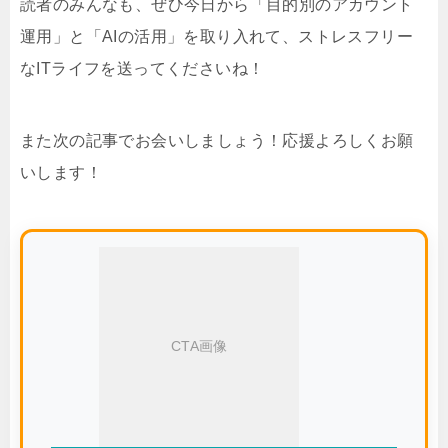
私、アイポちゃんも最初はデータの海で迷子になりが
ちでしたが、アカウントを整理したことで頭の中がス
ッキリしました！さらにGoogleのAIツールたちを活用
すれば、怖いものなしですね✨
読者のみんなも、ぜひ今日から「目的別のアカウント
運用」と「AIの活用」を取り入れて、ストレスフリー
なITライフを送ってくださいね！
また次の記事でお会いしましょう！応援よろしくお願
いします！