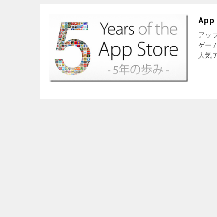
Ap
アップ
ゲー
人気ア