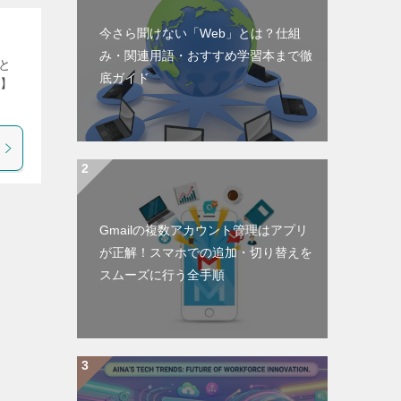
今さら聞けない「Web」とは？仕組
み・関連用語・おすすめ学習本まで徹
リと
底ガイド
料】
Gmailの複数アカウント管理はアプリ
が正解！スマホでの追加・切り替えを
スムーズに行う全手順