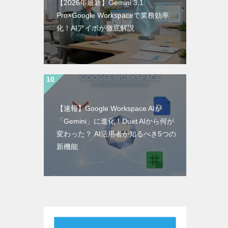
【2026年最新】Gemini 3.1
Pro×Google Workspaceで業務効率
化！AIアイポが徹底解説
【速報】Google Workspace AIが
「Gemini」に進化！Duet AIから何が
変わった？ AI活用者が知るべき5つの
新機能