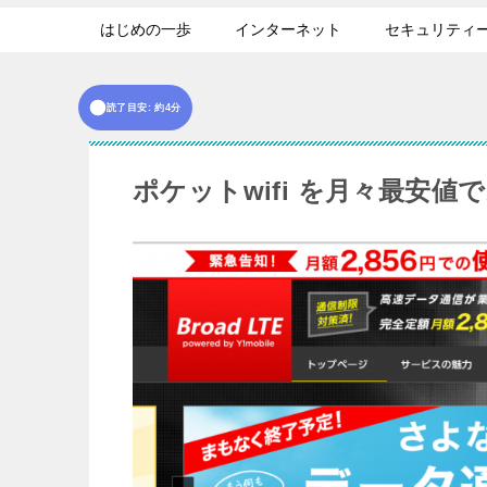
はじめの一歩
インターネット
セキュリティ
読了目安: 約4分
ポケットwifi を月々最安