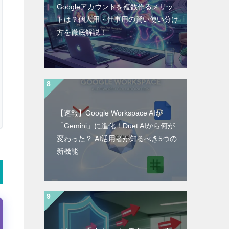
Googleアカウントを複数作るメリッ
トは？個人用・仕事用の賢い使い分け
方を徹底解説！
【速報】Google Workspace AIが
「Gemini」に進化！Duet AIから何が
変わった？ AI活用者が知るべき5つの
新機能