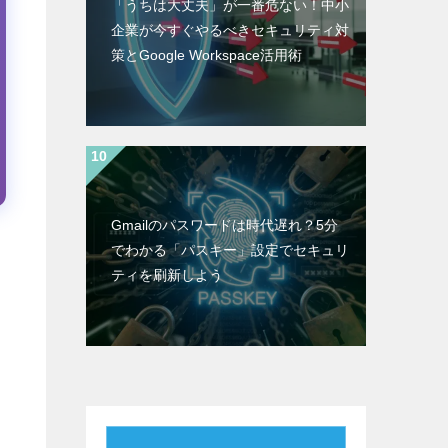
「うちは大丈夫」が一番危ない！中小
企業が今すぐやるべきセキュリティ対
策とGoogle Workspace活用術
Gmailのパスワードは時代遅れ？5分
でわかる「パスキー」設定でセキュリ
ティを刷新しよう