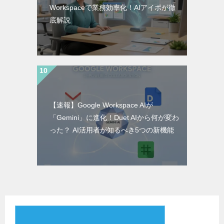
Workspaceで業務効率化！AIアイポが徹
底解説
【速報】Google Workspace AIが
「Gemini」に進化！Duet AIから何が変わ
った？ AI活用者が知るべき5つの新機能