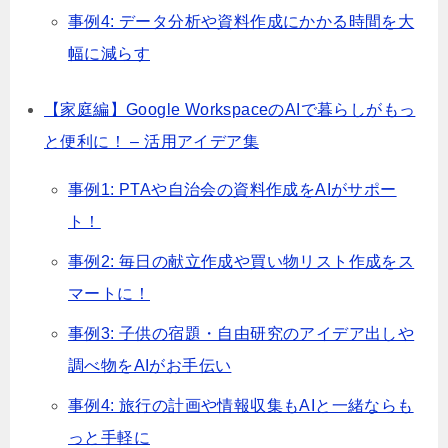
事例4: データ分析や資料作成にかかる時間を大
幅に減らす
【家庭編】Google WorkspaceのAIで暮らしがもっ
と便利に！ – 活用アイデア集
事例1: PTAや自治会の資料作成をAIがサポー
ト！
事例2: 毎日の献立作成や買い物リスト作成をス
マートに！
事例3: 子供の宿題・自由研究のアイデア出しや
調べ物をAIがお手伝い
事例4: 旅行の計画や情報収集もAIと一緒ならも
っと手軽に