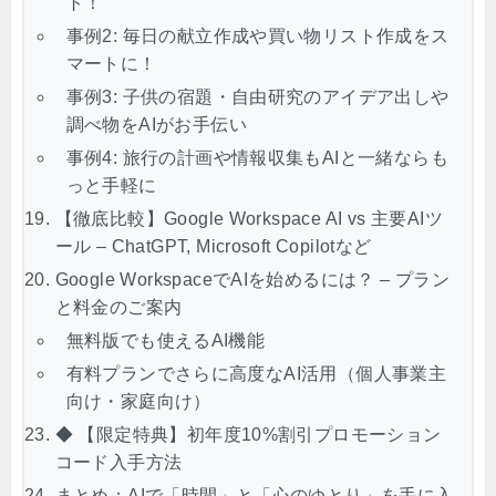
ト！
事例2: 毎日の献立作成や買い物リスト作成をス
マートに！
事例3: 子供の宿題・自由研究のアイデア出しや
調べ物をAIがお手伝い
事例4: 旅行の計画や情報収集もAIと一緒ならも
っと手軽に
【徹底比較】Google Workspace AI vs 主要AIツ
ール – ChatGPT, Microsoft Copilotなど
Google WorkspaceでAIを始めるには？ – プラン
と料金のご案内
無料版でも使えるAI機能
有料プランでさらに高度なAI活用（個人事業主
向け・家庭向け）
◆ 【限定特典】初年度10%割引プロモーション
コード入手方法
まとめ：AIで「時間」と「心のゆとり」を手に入