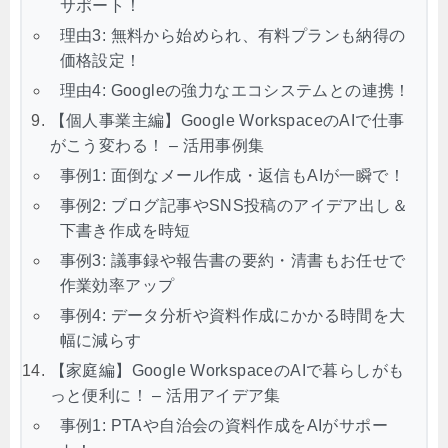
サポート！
理由3: 無料から始められ、有料プランも納得の
価格設定！
理由4: Googleの強力なエコシステムとの連携！
【個人事業主編】Google WorkspaceのAIで仕事
がこう変わる！ – 活用事例集
事例1: 面倒なメール作成・返信もAIが一瞬で！
事例2: ブログ記事やSNS投稿のアイデア出し＆
下書き作成を時短
事例3: 議事録や報告書の要約・清書もお任せで
作業効率アップ
事例4: データ分析や資料作成にかかる時間を大
幅に減らす
【家庭編】Google WorkspaceのAIで暮らしがも
っと便利に！ – 活用アイデア集
事例1: PTAや自治会の資料作成をAIがサポー