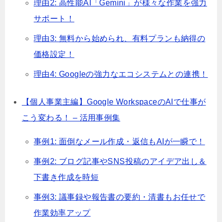
理由2: 高性能AI「Gemini」が様々な作業を強力
サポート！
理由3: 無料から始められ、有料プランも納得の
価格設定！
理由4: Googleの強力なエコシステムとの連携！
【個人事業主編】Google WorkspaceのAIで仕事が
こう変わる！ – 活用事例集
事例1: 面倒なメール作成・返信もAIが一瞬で！
事例2: ブログ記事やSNS投稿のアイデア出し＆
下書き作成を時短
事例3: 議事録や報告書の要約・清書もお任せで
作業効率アップ