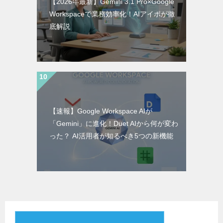
【2026年最新】Gemini 3.1 Pro×Google
Workspaceで業務効率化！AIアイポが徹
底解説
【速報】Google Workspace AIが
「Gemini」に進化！Duet AIから何が変わ
った？ AI活用者が知るべき5つの新機能