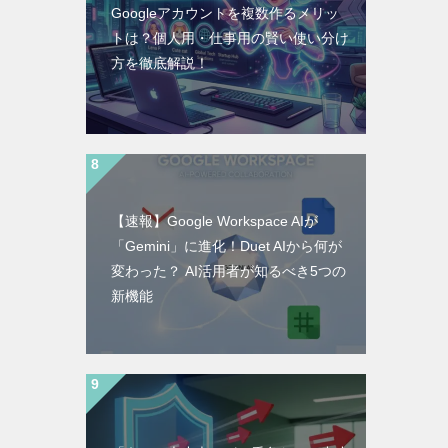
Googleアカウントを複数作るメリッ
トは？個人用・仕事用の賢い使い分け
方を徹底解説！
【速報】Google Workspace AIが
「Gemini」に進化！Duet AIから何が
変わった？ AI活用者が知るべき5つの
新機能