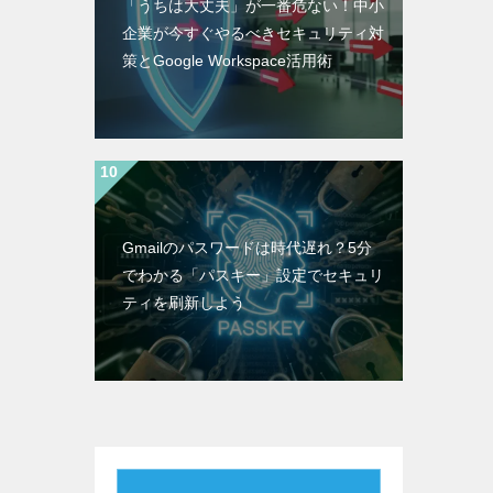
「うちは大丈夫」が一番危ない！中小
企業が今すぐやるべきセキュリティ対
策とGoogle Workspace活用術
Gmailのパスワードは時代遅れ？5分
でわかる「パスキー」設定でセキュリ
ティを刷新しよう