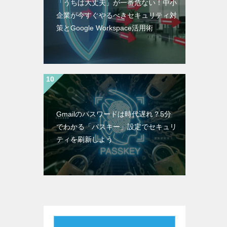
「うちは大丈夫」が一番危ない！中小
企業が今すぐやるべきセキュリティ対
策とGoogle Workspace活用術
Gmailのパスワードは時代遅れ？5分
でわかる「パスキー」設定でセキュリ
ティを刷新しよう