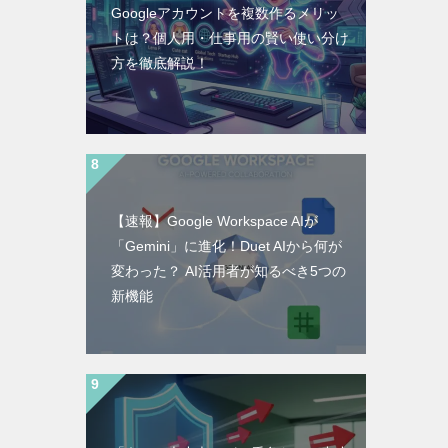
Googleアカウントを複数作るメリッ
トは？個人用・仕事用の賢い使い分け
方を徹底解説！
【速報】Google Workspace AIが
「Gemini」に進化！Duet AIから何が
変わった？ AI活用者が知るべき5つの
新機能