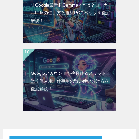
【Google最新】Gemma 4とは？ローカ
ルLLMの使い方と推奨PCスペックを徹底
解説！
Googleアカウントを複数作るメリット
は？個人用・仕事用の賢い使い分け方を
徹底解説！