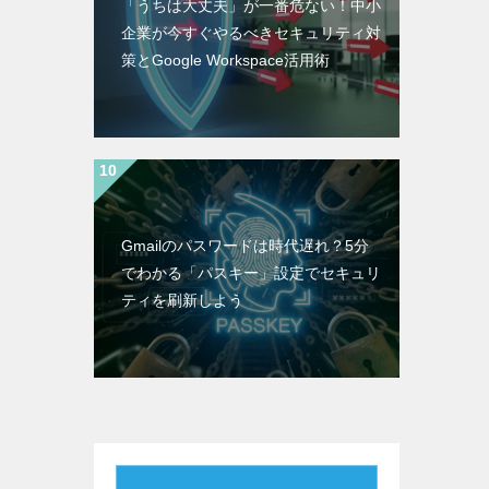
「うちは大丈夫」が一番危ない！中小
企業が今すぐやるべきセキュリティ対
策とGoogle Workspace活用術
Gmailのパスワードは時代遅れ？5分
でわかる「パスキー」設定でセキュリ
ティを刷新しよう