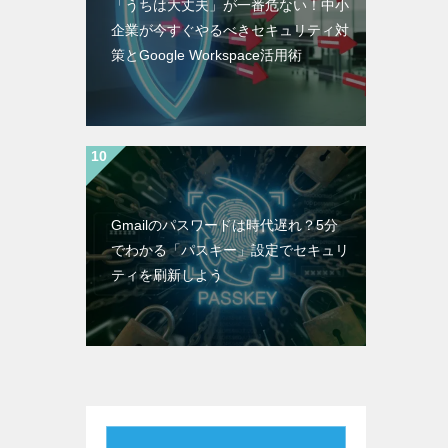
「うちは大丈夫」が一番危ない！中小
企業が今すぐやるべきセキュリティ対
策とGoogle Workspace活用術
Gmailのパスワードは時代遅れ？5分
でわかる「パスキー」設定でセキュリ
ティを刷新しよう