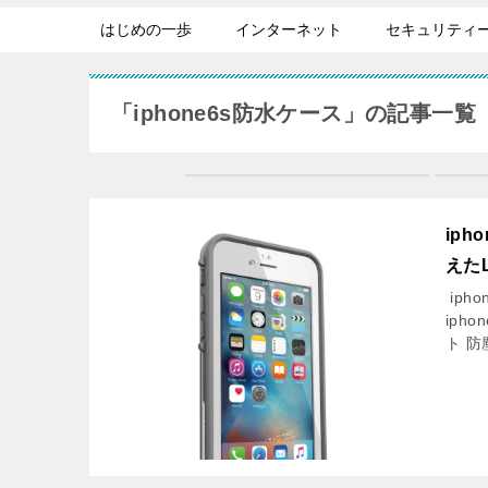
はじめの一歩
インターネット
セキュリティ
「iphone6s防水ケース」の記事一覧
iph
えたL
iph
ipho
ト 防