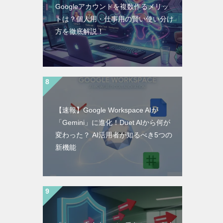
Googleアカウントを複数作るメリッ
トは？個人用・仕事用の賢い使い分け
方を徹底解説！
【速報】Google Workspace AIが
「Gemini」に進化！Duet AIから何が
変わった？ AI活用者が知るべき5つの
新機能