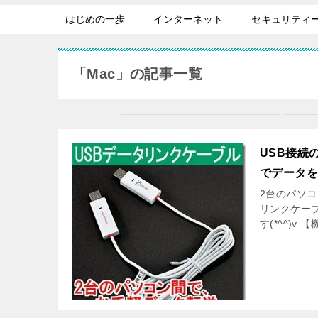
はじめの一歩
インターネット
セキュリティ
「Mac」の記事一覧
USB接続
でデータ
2台のパソコ
リンクケーブ
す(*^^)v 