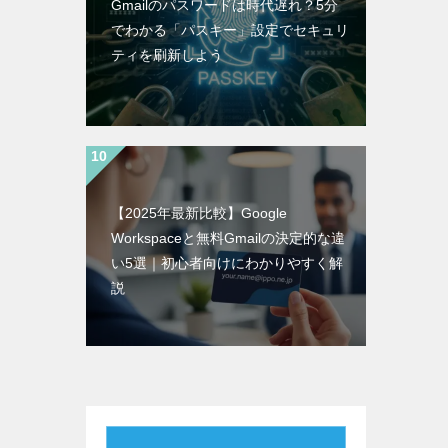
Gmailのパスワードは時代遅れ？5分
でわかる「パスキー」設定でセキュリ
ティを刷新しよう
【2025年最新比較】Google
Workspaceと無料Gmailの決定的な違
い5選｜初心者向けにわかりやすく解
説