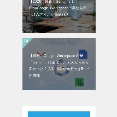
【2026年最新】Gemini 3.1
Pro×Google Workspaceで業務効率
化！AIアイポが徹底解説
【速報】Google Workspace AIが
「Gemini」に進化！Duet AIから何が
変わった？ AI活用者が知るべき5つの
新機能