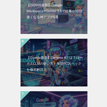
【202605最新】Google
Workspace×Gemini 3.5で仕事が10倍
速くなる神アプデ5選
【Google最新】Gemma 4とは？ロー
カルLLMの使い方と推奨PCスペック
を徹底解説！