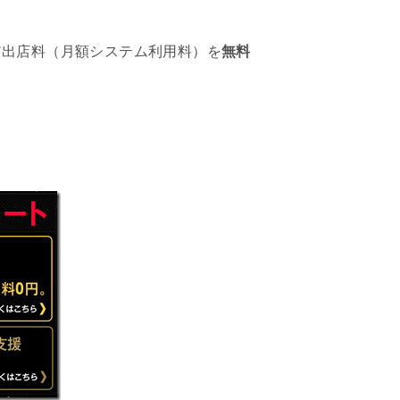
ア出店料（月額システム利用料）を
無料