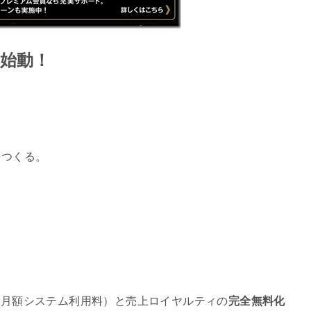
命、始動！
をつくる。
料（月額システム利用料）と売上ロイヤルティの
完全無料化