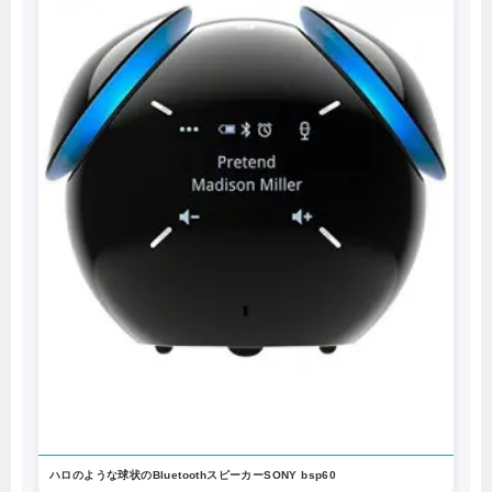
ハロのような球状のBluetoothスピーカーSONY bsp60