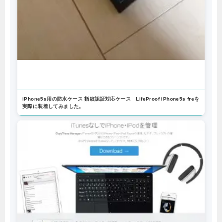
iPhone5s用の防水ケース 指紋認証対応ケース LifeProof iPhone5s freを
実際に装着してみました。