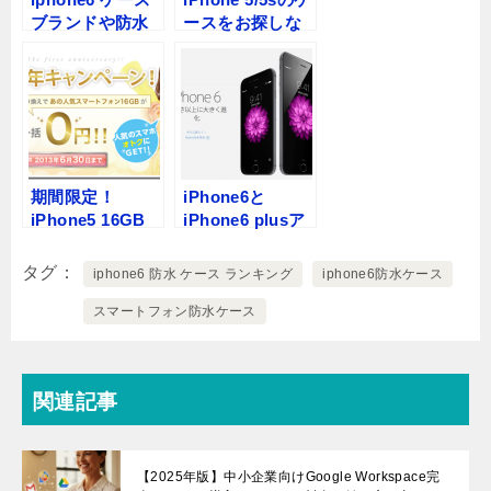
ブランドや防水
ースをお探しな
ケース、おしゃ
ら！おススメの
れなケース
iPhone 5/5sケー
ス
期間限定！
iPhone6と
iPhone5 16GB
iPhone6 plusア
が一括0円
ップルから発
iPhone5が無料
表！9月19日発売
タグ
iphone6 防水 ケース ランキング
iphone6防水ケース
で手に入る
日
スマートフォン防水ケース
関連記事
【2025年版】中小企業向けGoogle Workspace完