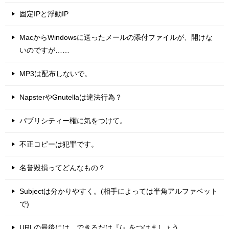
固定IPと浮動IP
MacからWindowsに送ったメールの添付ファイルが、開けな
いのですが……
MP3は配布しないで。
NapsterやGnutellaは違法行為？
パブリシティー権に気をつけて。
不正コピーは犯罪です。
名誉毀損ってどんなもの？
Subjectは分かりやすく。(相手によっては半角アルファベット
で)
URLの最後には、できるだけ『/』をつけましょう。