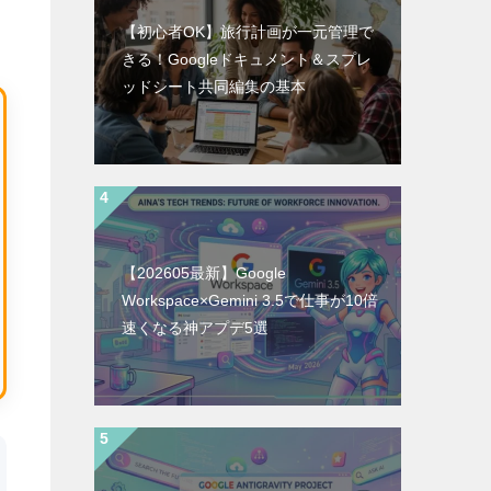
【初心者OK】旅行計画が一元管理で
きる！Googleドキュメント＆スプレ
ッドシート共同編集の基本
【202605最新】Google
Workspace×Gemini 3.5で仕事が10倍
速くなる神アプデ5選