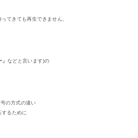
持ってきても再生できません。
ー」
などと言います)の
信号の方式の違い
応するために