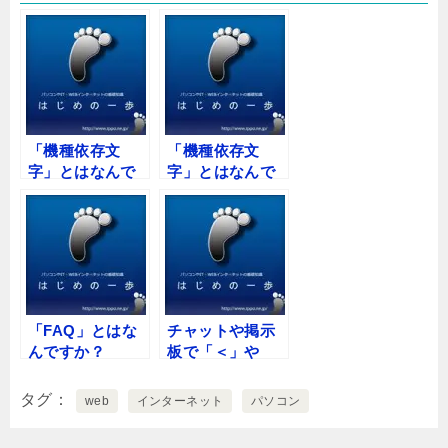
「機種依存文
「機種依存文
字」とはなんで
字」とはなんで
すか
すか
「FAQ」とはな
チャットや掲示
んですか？
板で「＜」や
「＞」は何を意
味するのです
タグ
web
インターネット
パソコン
か？