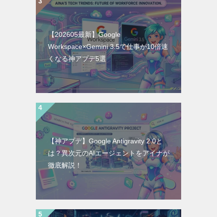
【202605最新】Google
Workspace×Gemini 3.5で仕事が10倍速
くなる神アプデ5選
【神アプデ】Google Antigravity 2.0と
は？異次元のAIエージェントをアイナが
徹底解説！